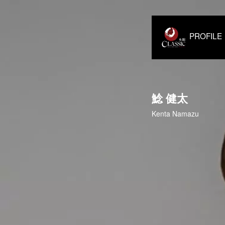
PROF
鯰 健太
Kenta Namazu