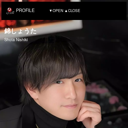
PROFILE
▼OPEN ▲CLOSE
錦しょうた
Shota Nishiki