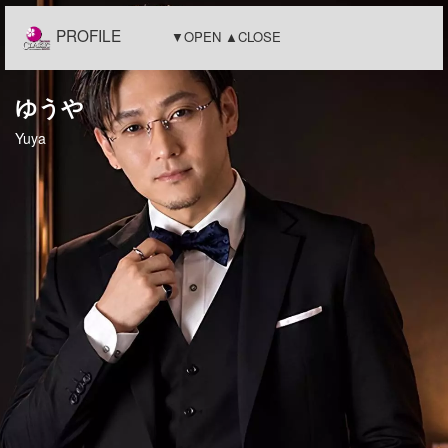
PROFILE
▼OPEN ▲CLOSE
ゆうや
Yuya