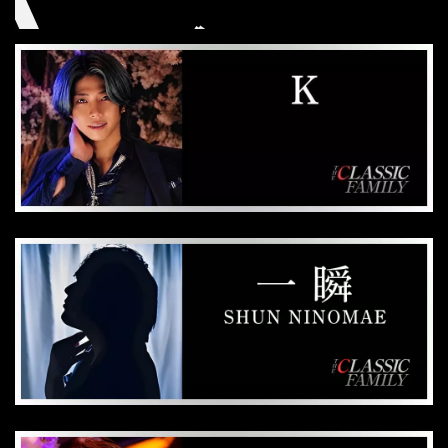
ma
i
たつや Tatsuya
智也 Tomoya
R