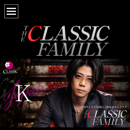
とーま Toma
天羽麗纏 Reima Amo
夏樹 Natsuki
政宗 Masamune
創業者 わちさん。
るい Rui
維吹 龍 Ryu Ibuki
ゆうや Yuya
たくみ Takumi
国士 Kokushi
左京和虎 Kazutora Sakyo
そら Sora