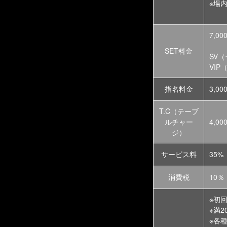
※場
7,00
SET料金
SV
VI
指名料金
3,00
T.C（テーブ
ルチャー
4,0
ジ）
サービス料
35%
消費税
10％
※初
※満
※各