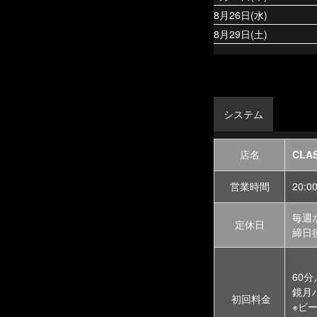
8月26日(水)
8月29日(土)
システム
店名
CLA
営業時間
20:0
毎週
定休日
締日
60
鏡月
初回料金
※ビ