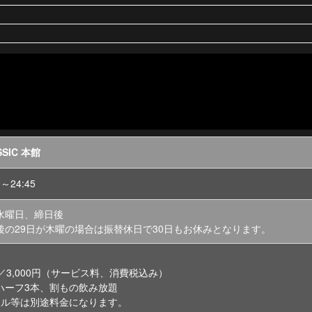
SSIC 本館
0～24:45
水曜日、締日後
後の29日が木曜の場合は振替休日で30日もお休みとなります。
分／3,000円（サービス料、消費税込み）
ハーフ3本、割もの飲み放題
ール等は別途料金になります。