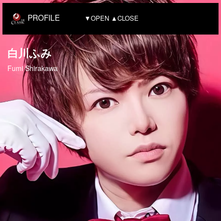
PROFILE
▼OPEN ▲CLOSE
白川ふみ
Fumi Shirakawa