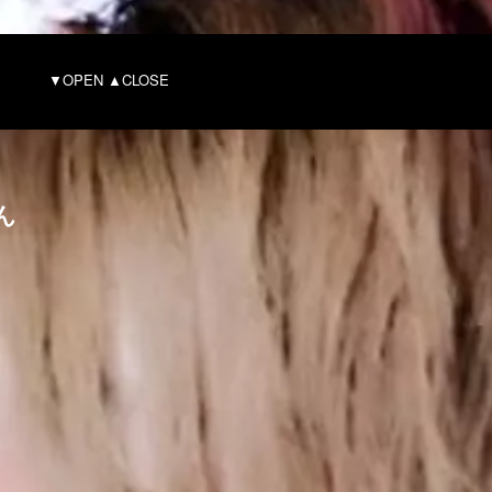
ILE
▼OPEN ▲CLOSE
ん