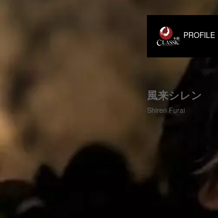
PROF
風来シレン
Shiren Furai